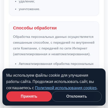
удаление;
уничтожение.
Способы обработки
Обработка персональных данных осуществляется
смешанным способом, с передачей по внутренней
сети Компании, с передачей по сети Интернет
(автоматизированная и неавтоматизированная).
Автоматизированная обработка персональных
данных производится в информационной
Мы используем файлы cookie для улучшения
системе для ведения бухгалтерского и
кадрового учета 1С.
работы сайта. Продолжая использовать сайт, вы
соглашаетесь с
Политикой использования cookies
.
Хранение документов в бумажном виде
осуществляется в бухгалтерии с ограниченным
Принять
Отклонить
доступом только для сотрудников бухгалтерии.