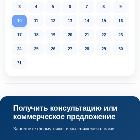
3
4
5
6
7
8
9
10
11
12
13
14
15
16
17
18
19
20
21
22
23
24
25
26
27
28
29
30
31
Получить консультацию или
коммерческое предложение
Заполните форму ниже, и мы свяжемся с вами!